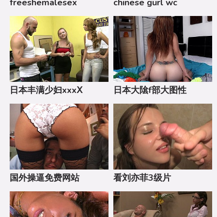
freeshemalesex
chinese gurl wc
日本丰满少妇xxxⅩ
日本大隂f部大图性
asspics
国外操逼免费网站
看刘亦菲3级片